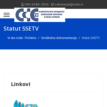
+381 64 861 28 63
sekretarijat@ssetv.rs
Statut SSETV
Vi ste ovde:
Početna
Sindikalna dokumentacija
Statut SSETV
Linkovi